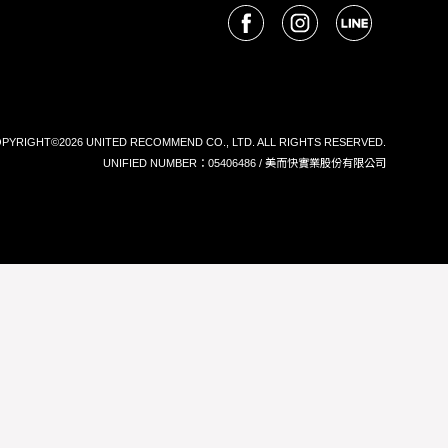
PYRIGHT©2026 UNITED RECOMMEND CO., LTD. ALL RIGHTS RESERVED.
UNIFIED NUMBER：05406486 / 美而快實業股份有限公司