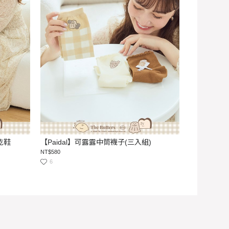
乾鞋
【Paidal】可露露中筒襪子(三入組)
NT$580
6