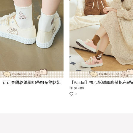
dal】可可豆餅乾編織綁帶帆布餅乾鞋
【Paidal】捲心酥編織綁帶帆布餅
NT$1,680
0