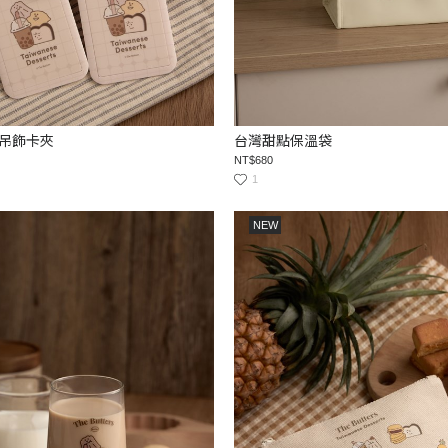
吊飾卡夾
台灣甜點保溫袋
NT$680
1
NEW