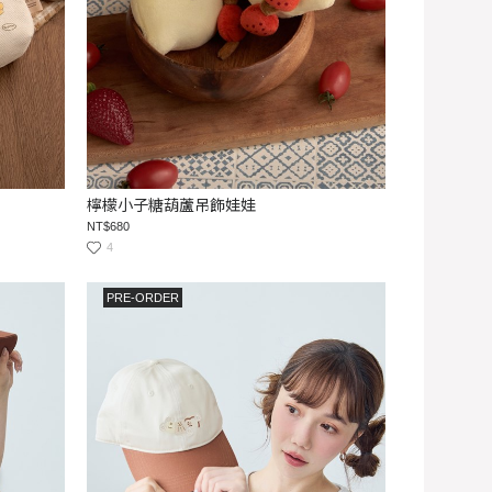
檸檬小子糖葫蘆吊飾娃娃
NT$680
4
PRE-ORDER