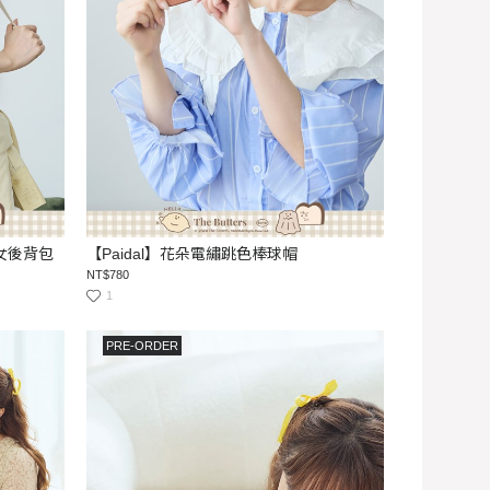
淑女後背包
【Paidal】花朵電繡跳色棒球帽
NT$780
1
PRE-ORDER