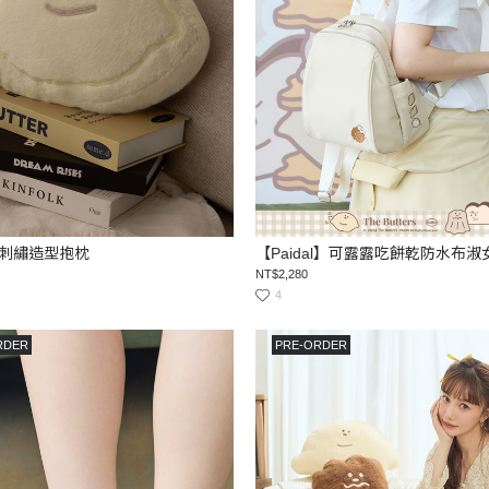
刺繡造型抱枕
【Paidal】可露露吃餅乾防水布
NT$2,280
4
RDER
PRE-ORDER