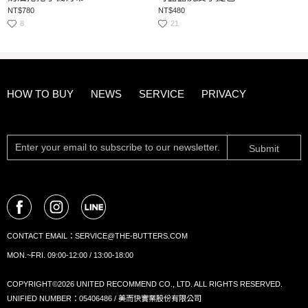
NT$780
NT$480
8
21
HOW TO BUY
NEWS
SERVICE
PRIVACY
Submit
CONTACT EMAIL：
SERVICE@THE-BUTTERS.COM
MON.~FRI. 09:00-12:00 / 13:00-18:00
COPYRIGHT©2026 UNITED RECOMMEND CO., LTD. ALL RIGHTS RESERVED.
UNIFIED NUMBER：05406486 / 美而快實業股份有限公司