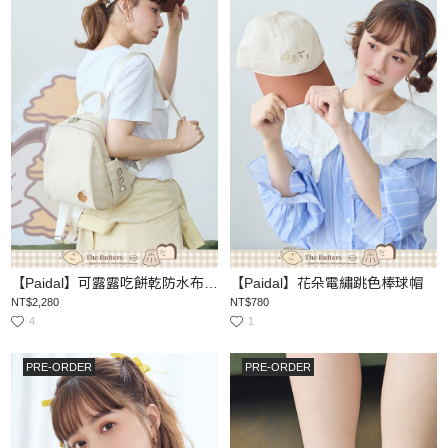
【Paidal】可露露吃餅乾防水布淑女後背包
【Paidal】花朵電繡跳色棒球帽
NT$2,280
NT$780
4
1
PRE-ORDER
PRE-ORDER