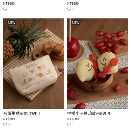
NT$680
NT$580
5
4
NEW
NEW
台灣甜點圖鑑收納包
檸檬小子糖葫蘆吊飾娃娃
NT$380
NT$680
6
4