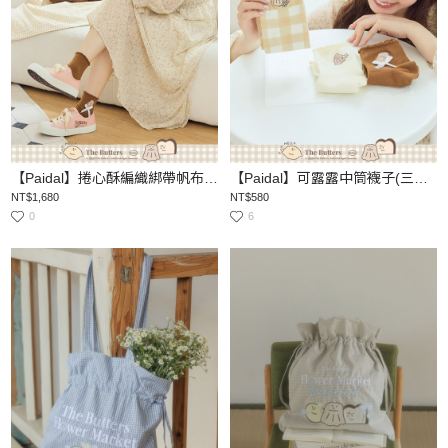
【Paidal】捲心酥編織綁帶帆布餅乾鞋
【Paidal】可露露中筒襪子(三入組)
NT$1,680
NT$580
0
6