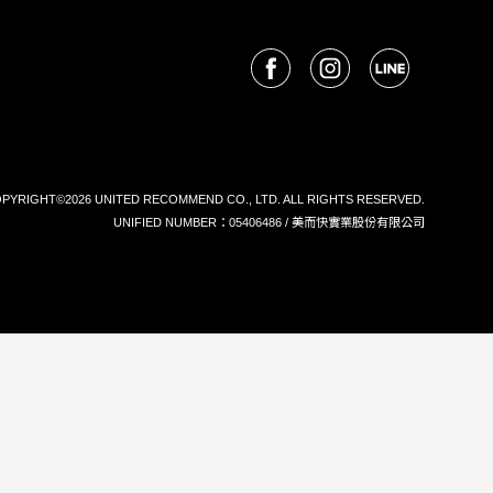
PYRIGHT©2026 UNITED RECOMMEND CO., LTD. ALL RIGHTS RESERVED.
UNIFIED NUMBER：05406486 / 美而快實業股份有限公司