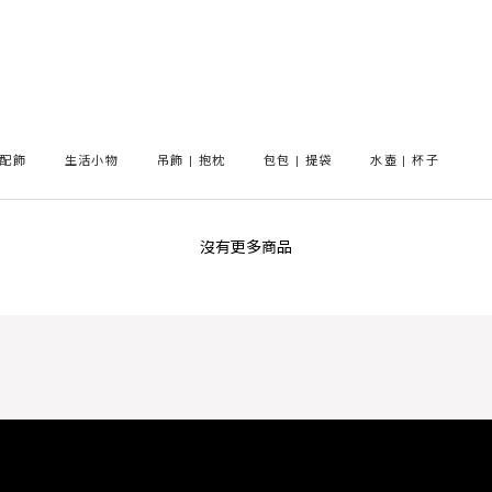
配飾
生活小物
吊飾 | 抱枕
包包 | 提袋
水壺 | 杯子
OnSale
沒有更多商品