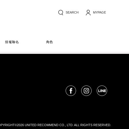
SEARCH
MYPAGE
授權聯名
角色
PYRIGHT©2026 UNITED RECOMMEND CO., LTD. ALL RIGHTS RESERVED.