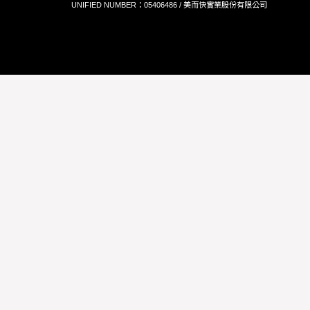
UNIFIED NUMBER：05406486 / 美而快實業股份有限公司