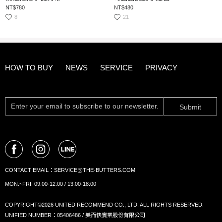
NT$780
NT$480
8
21
HOW TO BUY
NEWS
SERVICE
PRIVACY
Submit
CONTACT EMAIL：
SERVICE@THE-BUTTERS.COM
MON.~FRI. 09:00-12:00 / 13:00-18:00
COPYRIGHT©2026 UNITED RECOMMEND CO., LTD. ALL RIGHTS RESERVED.
UNIFIED NUMBER：05406486 / 美而快實業股份有限公司