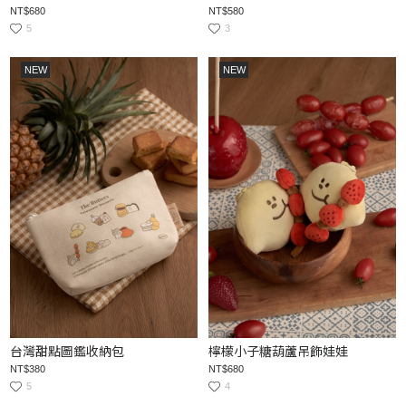
NT$680
NT$580
5
3
NEW
NEW
台灣甜點圖鑑收納包
檸檬小子糖葫蘆吊飾娃娃
NT$380
NT$680
5
4