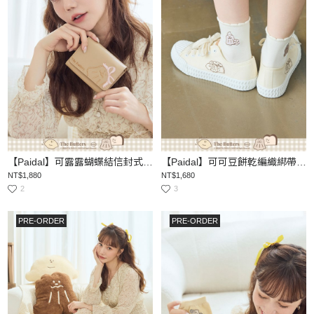
【Paidal】可露露蝴蝶結信封式真皮短夾
【Paidal】可可豆餅乾編織綁帶帆布餅乾鞋
NT$1,880
NT$1,680
2
3
PRE-ORDER
PRE-ORDER