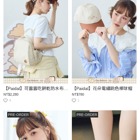
【Paidal】可露露吃餅乾防水布淑女後背包
【Paidal】花朵電繡跳色棒球帽
NT$2,280
NT$780
4
1
PRE-ORDER
PRE-ORDER