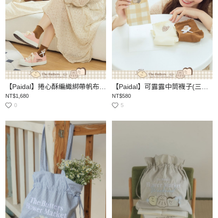
【Paidal】捲心酥編織綁帶帆布餅乾鞋
【Paidal】可露露中筒襪子(三入組)
NT$1,680
NT$580
0
5